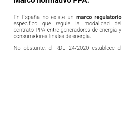
Marco normativo PPA:
En España no existe un
marco regulatorio
especifico que regule la modalidad del
contrato PPA entre generadores de energía y
consumidores finales de energía.
No obstante, el RDL 24/2020 establece el
marco normativo legal para dar cobertura por
parte del Estado Español a los riesgos en este
tipo de contratos de suministro de energía a
largo plazo, en especial para aquellos
consumidores certificados como
electrointensivos. Por ello, se crea el fondo
Español de Reserva de las Garantías de
Entidades Electrointensivos (FERGEI) y es
gestionado por el Consorcio de
Compensación de Seguros. Junto a ello,
comienzan a desarrollarse esquemas de
suministro a largo plazo bajo la modalidad de
autoconsumo, conforme al RD2414/2019.