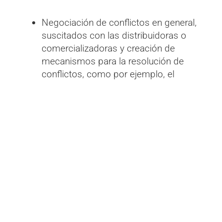
Negociación de conflictos en general,
suscitados con las distribuidoras o
comercializadoras y creación de
mecanismos para la resolución de
conflictos, como por ejemplo, el
clausulado de contratos de
suministro eléctrico y gasístico o
contratos ya firmados que sean
lesivos o mala praxis para la eficiencia
energética en una empresa.
Reclamaciones ante la empresa
distribuidora de instalaciones de
extensión de red y pagos por