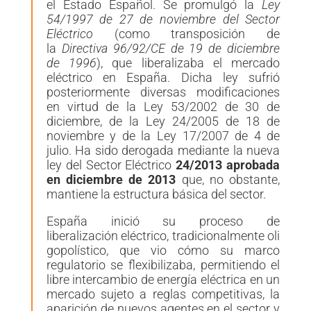
el Estado Español.
Se promulgó la
Ley
54/1997 de 27 de noviembre del Sector
Eléctrico
(como transposición de
la
Directiva 96/92/CE de 19 de diciembre
de
1996
​)
, que liberalizaba el mercado
eléctrico en España. Dicha ley sufrió
posteriormente diversas modificaciones
en virtud de la Ley 53/2002 de 30 de
diciembre, de la Ley 24/2005 de 18 de
noviembre y de la Ley 17/2007 de 4 de
julio. Ha sido derogada mediante la nueva
ley del Sector Eléctrico
24/2013 aprobada
en diciembre de 2013
que, no obstante,
mantiene la estructura básica del sector.
España inició su
proceso de
liberalizac
ión
eléctrico,
tradicionalmente
oli
gopolístico
,
que vio cómo su marco
regulatorio se flexibilizaba, permitiendo el
libre intercambio de energía eléctrica en un
mercado sujeto a reglas competitivas, la
aparición de nuevos agentes en el sector y