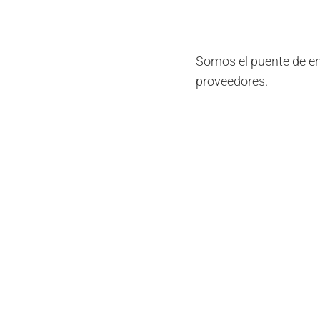
Somos el puente de enl
proveedores.
Gestionamos y tramit
proveedor.
Gestionamos la cancela
proveedor.
Gestionamos las incid
(comercializadoras o 
reclamaciones oportu
Gestionamos nuevas a
suministro.