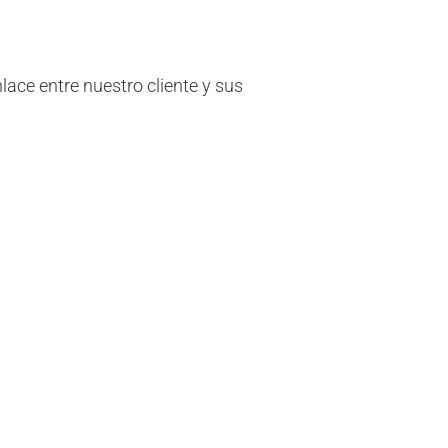
ace entre nuestro cliente y sus
amos los contratos con el nuevo
ción de los servicios con el anterior
encias con los proveedores
distribuidoras) y nos ocupamos de las
nas.
perturas de negocio o bajas de