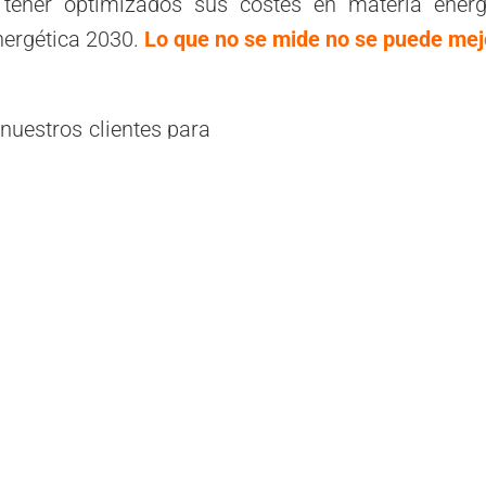
 tener optimizados sus costes en materia energ
energética 2030.
Lo que no se mide no se puede mej
nuestros clientes para
ético, es cambiar el
talado en régimen de
empresa distribuidora,
edad del cliente.
 acceder a todos los
mpezar a recoger datos
a nuestro cliente las
nsformaran en ahorro
en ahorro económico.