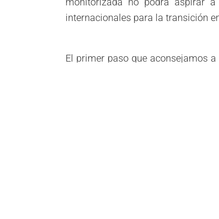
monitorizada no podrá aspirar a
internacionales para la transición 
El primer paso que aconsejamos a 
un correcto asesoramiento energ
contador fiscal que tienen ins
alquiler y que es propiedad de la 
por otro contador homologado propi
Este simple cambio, nos permite
datos del punto de suministro y e
que podamos analizar y proponer 
medidas correctoras que se tra
energético y por consiguiente 