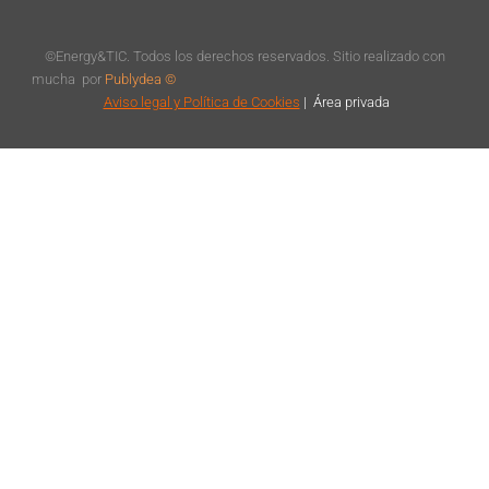
©Energy&TIC. Todos los derechos reservados. Sitio realizado con
mucha
por
Publydea ©
Aviso legal
y Política de Cookies
|
Á
rea privada