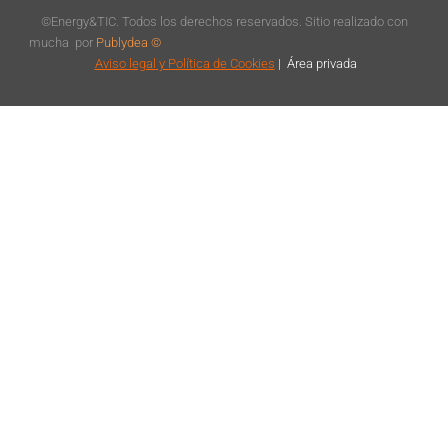
©Energy&TIC. Todos los derechos reservados. Sitio realizado con
mucha
por
Publydea ©
Aviso legal
y Política de Cookies
|
Á
rea privada