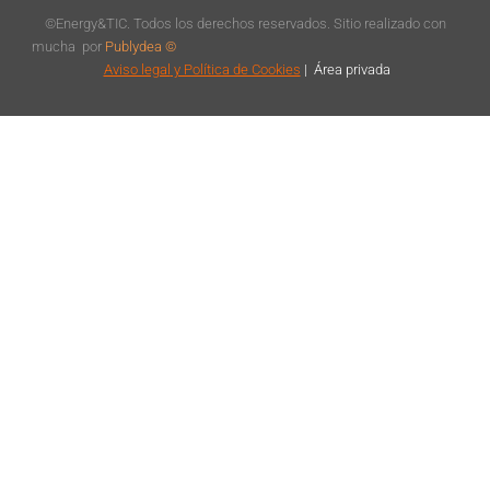
©Energy&TIC. Todos los derechos reservados. Sitio realizado con
mucha
por
Publydea ©
Aviso legal
y Política de Cookies
|
Á
rea privada