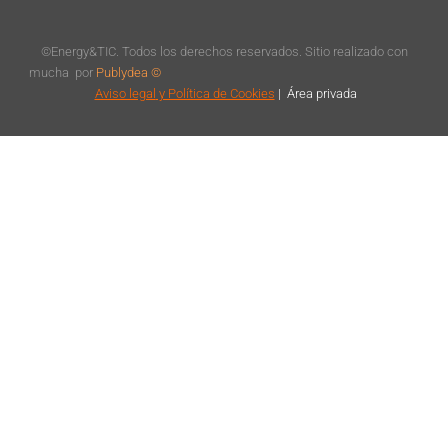
©Energy&TIC. Todos los derechos reservados. Sitio realizado con
mucha
por
Publydea ©
Aviso legal
y Política de Cookies
|
Á
rea privada