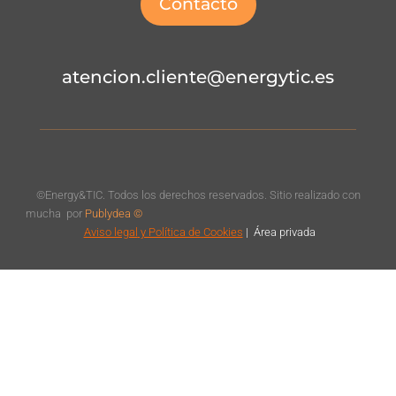
Contacto
atencion.cliente@energytic.es
©Energy&TIC. Todos los derechos reservados. Sitio realizado con
mucha
por
Publydea ©
Aviso legal
y Política de Cookies
|
Á
rea privada