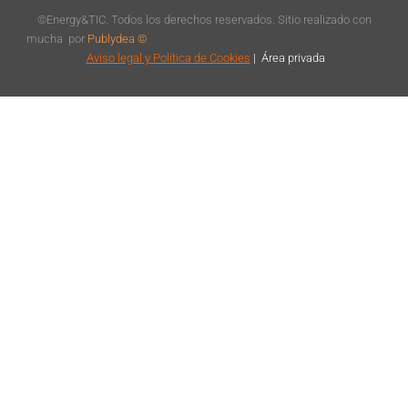
©Energy&TIC. Todos los derechos reservados. Sitio realizado con
mucha
por
Publydea ©
Aviso legal
y Política de Cookies
|
Á
rea privada