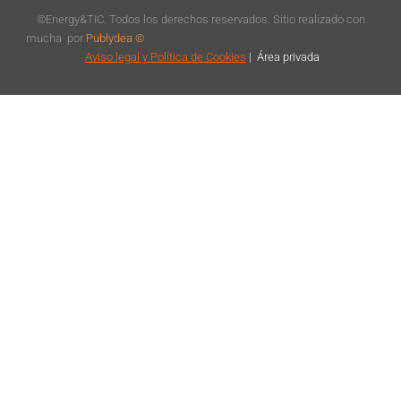
©Energy&TIC. Todos los derechos reservados. Sitio realizado con
mucha
por
Publydea ©
Aviso legal
y Política de Cookies
|
Á
rea privada