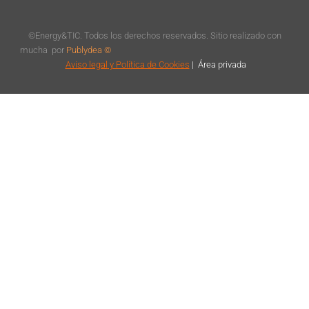
©Energy&TIC. Todos los derechos reservados. Sitio realizado con
mucha
por
Publydea ©
Aviso legal
y Política de Cookies
|
Á
rea privada