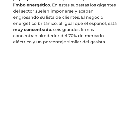
limbo energético
. En estas subastas los gigantes
del sector suelen imponerse y acaban
engrosando su lista de clientes. El negocio
energético británico, al igual que el español, está
muy concentrado
: seis grandes firmas
concentran alrededor del 70% de mercado
eléctrico y un porcentaje similar del gasista.
Scottish Power
, la filial británica de
Iberdrola
,
forma parte de ese grupo de colosos conocido
como ‘Big six’. En 2018, cuando el mercado
mayorista europeo de electricidad experimentó
otro periodo de subidas prolongadas, la filial de
la energética que preside
Ignacio Sánchez
Galán
, asumió alrededor de 130.000 clientes al
calor de la ola de quiebras de comercializadoras
más pequeñas que habían experimentado un
acelerado crecimiento impulsado por sus precios
agresivos. También entonces, la ola de quiebras
de operadores británicos de menor tamaño fue
entendido por las autoridades españolas como