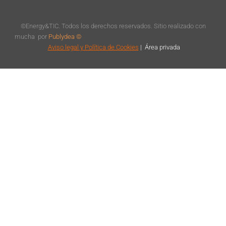
©Energy&TIC. Todos los derechos reservados. Sitio realizado con
mucha
por
Publydea ©
Aviso legal
y Política de Cookies
|
Á
rea privada