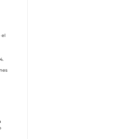
 el
l
4.
ones
o
a
o