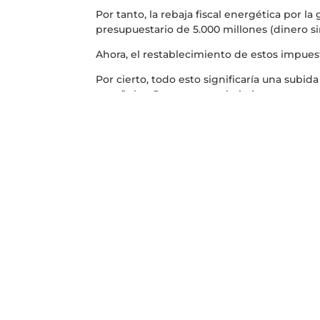
Por tanto, la rebaja fiscal energética por la 
presupuestario de 5.000 millones (dinero si
Ahora, el restablecimiento de estos impuest
Por cierto, todo esto significaría una subid
españoles. Pero para eso habrá que espera
algunas de las medidas, veremos si las fisc
Fuente: El Periódico de la Energía Autor: 