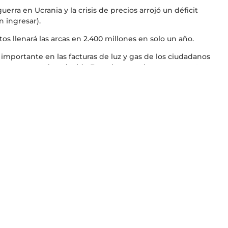
guerra en Ucrania y la crisis de precios arrojó un déficit
n ingresar).
os llenará las arcas en 2.400 millones en solo un año.
a importante en las facturas de luz y gas de los ciudadanos
r a ver por qué se decide Bruselas que aboga por mantener
ales también.
Ramón Roca
Contacto