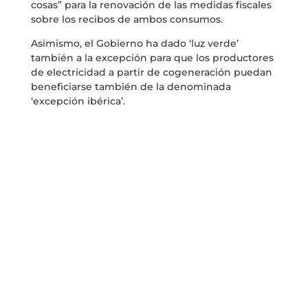
cosas” para la renovación de las medidas fiscales
sobre los recibos de ambos consumos.
Asimismo, el Gobierno ha dado ‘luz verde’
también a la excepción para que los productores
de electricidad a partir de cogeneración puedan
beneficiarse también de la denominada
‘excepción ibérica’.
La cogeneración
De esta manera, las
plantas
de
cogeneración
de
la industria podrán renunciar temporalmente a
su retribución regulada para entrar en el ámbito
de aplicación del mecanismo ibérico.
Esta medida había sido pedida con insistencia
por industrias como la cerámica, papelera o
química, entre otras, que representan el 20% del
PIB industrial y suman unas 600 instalaciones de
cogeneración.
Además, la actual situación suponía una pérdida