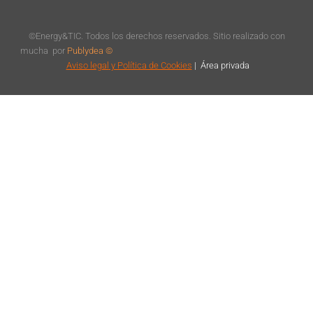
©Energy&TIC. Todos los derechos reservados. Sitio realizado con
mucha
por
Publydea ©
Aviso legal
y Política de Cookies
|
Á
rea privada