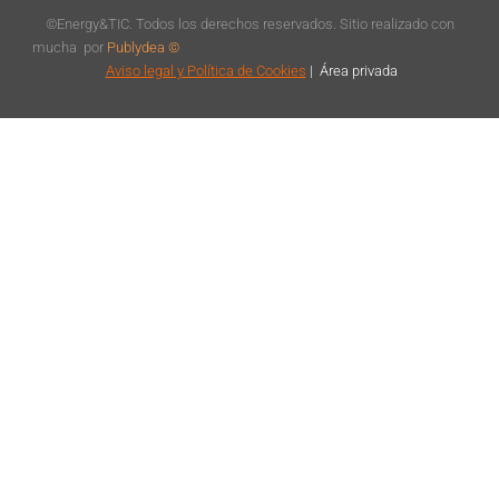
©Energy&TIC. Todos los derechos reservados. Sitio realizado con
mucha
por
Publydea ©
Aviso legal
y Política de Cookies
|
Á
rea privada