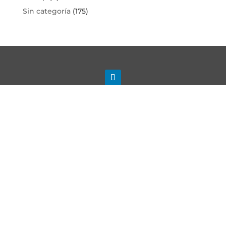
Sin categoría
(175)
Contacto
atencion.cliente@energytic.es
©Energy&TIC. Todos los derechos reservados. Sitio realizado con