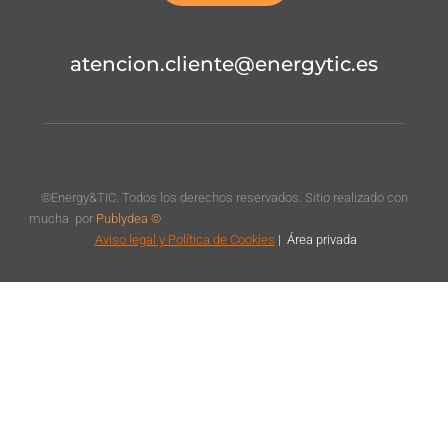
atencion.cliente@energytic.es
©Energy&TIC. Todos los derechos reservados. Sitio realizado con
mucha
por
Publydea ©
Aviso legal
y Política de Cookies
|
Á
rea privada