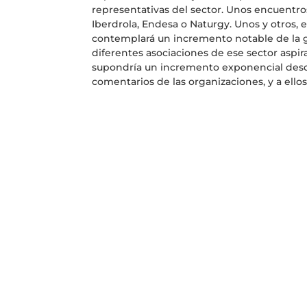
representativas del sector. Unos encuentros
Iberdrola, Endesa o Naturgy. Unos y otros
contemplará un incremento notable de la ge
diferentes asociaciones de ese sector aspir
supondría un incremento exponencial desde
comentarios de las organizaciones, y a ellos 
y si no siguen, pueden dejarle un regalo e
desde una de las principales asociaciones 
El problema, no obstante, es de mayor alca
factor crítico para que el modelo coja vuel
empresarial, regulatorio y asociativo admit
como back up crítico para guardar la energí
satisfacción. “No se van a cumplir los obj
últimos cuatro años. Da igual las renovable
insiste desde uno de los líderes del sector, 
implementación real del plan.
El almacenamiento a gran escala, por eje
masas de agua a distintas alturas cuyo mo
numerosas, ya que favorece la independenci
contratación de mano de obra cualificada 