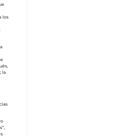
ue
 los
n
 a
se
ués,
 la
cias
yo
s”,
es