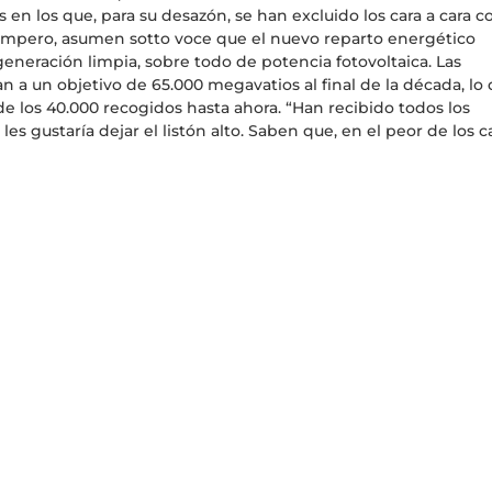
 en los que, para su desazón, se han excluido los cara a cara c
, empero, asumen sotto voce que el nuevo reparto energético
neración limpia, sobre todo de potencia fotovoltaica. Las
an a un objetivo de 65.000 megavatios al final de la década, lo
 los 40.000 recogidos hasta ahora. “Han recibido todos los
les gustaría dejar el listón alto. Saben que, en el peor de los c
nvenenado a los negacionistas”, se expone con indisimulada ir
de renovables.
nce. Asumida la explosión verde que viene, no está resuelto u
o, como es el almacenamiento. Diversas fuentes del sector
en que ninguna de las alternativas planteadas en el actual PNI
a sobrante y liberarla cuando sea necesario se ha desarrollado
etivos 2030 en almacenamiento porque no se ha hecho nada en 
s que metan en el sistema si no se avanza en este punto”, se
dejando claro que una cosa es el marketing o los titulares y otr
mplo, es posible con mecanismos como el bombeo hidráulico –
vimiento genera energía–. Las bondades de la apuesta son
a de las importaciones de materias primas, estimula la
y depende de competencias tecnológicas ya disponibles. Sin