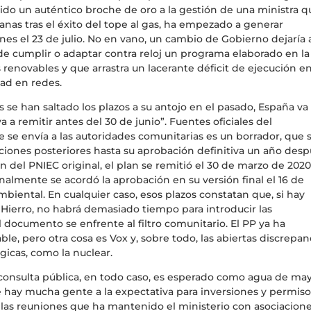
sido un auténtico broche de oro a la gestión de una ministra q
anas tras el éxito del tope al gas, ha empezado a generar
nes el 23 de julio. No en vano, un cambio de Gobierno dejaría a
 de cumplir o adaptar contra reloj un programa elaborado en la
s renovables y que arrastra un lacerante déficit de ejecución e
ad en redes.
s se han saltado los plazos a su antojo en el pasado, España va
va a remitir antes del 30 de junio”. Fuentes oficiales del
e se envía a las autoridades comunitarias es un borrador, que 
ciones posteriores hasta su aprobación definitiva un año desp
n del PNIEC original, el plan se remitió el 30 de marzo de 2020;
nalmente se acordó la aprobación en su versión final el 16 de
mbiental. En cualquier caso, esos plazos constatan que, si hay
Hierro, no habrá demasiado tiempo para introducir las
 documento se enfrente al filtro comunitario. El PP ya ha
le, pero otra cosa es Vox y, sobre todo, las abiertas discrepan
gicas, como la nuclear.
 consulta pública, en todo caso, es esperado como agua de ma
e hay mucha gente a la expectativa para inversiones y permiso
 las reuniones que ha mantenido el ministerio con asociacion