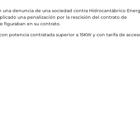
en una denuncia de una sociedad contra Hidrocantábrico Energ
plicado una penalización por la rescisión del contrato de
ue figuraban en su contrato.
on potencia contratada superior a 15KW y con tarifa de acces
l señalado en las condiciones particulares. No obstante, el
ado por periodos anuales, salvo denuncia expresa de cualqu
escrito y con una antelación mínima de dos meses a la fecha 
cualquiera de sus prórrogas
”.
 de este contrato, devengará a favor de la otra parte el derec
to de daños y perjuicios equivalente al resultado de multipl
mo global en kWh previsto para todo el periodo de duración
us sucesivas prórrogas (que se indica en el apartado Consumo
se hubiera registrado hasta la fecha de la resolución,
r cualquier otra cantidad en concepto de daños y perjuicios
a la parte afectada con al menos un mes de antelación, a la