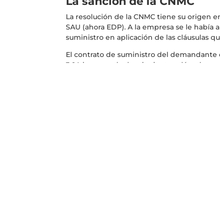
La sanción de la CNMC
La resolución de la CNMC tiene su origen 
SAU (ahora EDP). A la empresa se le había a
suministro en aplicación de las cláusulas q
El contrato de suministro del demandante c
3.0A incorporaba las siguientes cláusulas:
“
El plazo de vigencia del contrato será e
presente contrato se entenderá prorrog
de las partes, notificada a la otra por 
vencimiento del plazo contractual o de 
“
La resolución unilateral e injustificada
al cobro de una indemnización en concep
1.0c€/kWh por la diferencia entre consu
inicial del contrato, o en su caso, de s
Previsto), y el consumo real en kWh que 
renunciando la parte afectada a reclama
Dicha resolución deberá ser notificada 