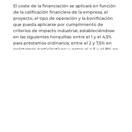
El coste de la financiación se aplicará en función
de la calificación financiera de la empresa, el
proyecto, el tipo de operación y la bonificación
que pueda aplicarse por cumplimiento de
criterios de impacto industrial, estableciéndose
en las siguientes horquillas: entre el 1 y el 4,5%
para préstamos ordinarios; entre el 2 y 7,5% en
préstamos participativos; y entre el 4,5 y el 8% en
participación de capital.
El importe otorgable de cada operación es de
hasta el 75% del presupuesto financiable del
proyecto con un importe de las operaciones
entre los 200 mil y 60 millones de euros.
Los proyectos han de estar ubicados en el
territorio nacional, siendo financiables, para las
solicitudes que se presenten en 2021, tanto
inversiones que se hayan ejecutado desde el 1 de
julio de 2020, como las que se ejecuten hasta 2
años después de la fecha de formalización de la
financiación.