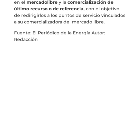
en el
mercadolibre
y la
comercialización de
último recurso o de referencia,
con el objetivo
de redirigirlos a los puntos de servicio vinculados
a su comercializadora del mercado libre.
Fuente: El Periódico de la Energía Autor:
Redacción
Categorias
Eficiencia energética
(13)
Mostbet
(30)
Pin Up
(4)
Sin categoría
(175)