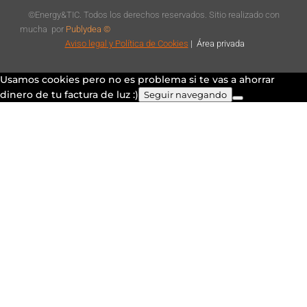
©Energy&TIC. Todos los derechos reservados. Sitio realizado con
mucha
por
Publydea ©
Aviso legal
y Política de Cookies
|
Á
rea privada
Usamos cookies pero no es problema si te vas a ahorrar
dinero de tu factura de luz :)
Seguir navegando