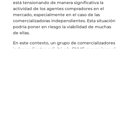
está tensionando de manera significativa la
actividad de los agentes compradores en el
mercado, especialmente en el caso de las
comercializadoras independientes. Esta situación
podría poner en riesgo la viabilidad de muchas
de ellas.
En este contexto, un grupo de comercializadores
independientes solicitó a la CNMC que revisara el
sistema de garantías debido a que cada vez
deben afrontar mayores costes por el aumento
de precios en el mercado, que les obliga a
aportar más garantías al operador del mercado
eléctrico (OMIE), y a la dificultad para acceder a
avales bancarios.
Dicha solicitud fue trasladada a OMIE, que
propuso incluir un mecanismo en el mercado
que permita a los agentes compradores
(comercializadores, consumidores directos)
anticipar total o parcialmente el pago de sus
compras, antes de la emisión de la nota de cargo