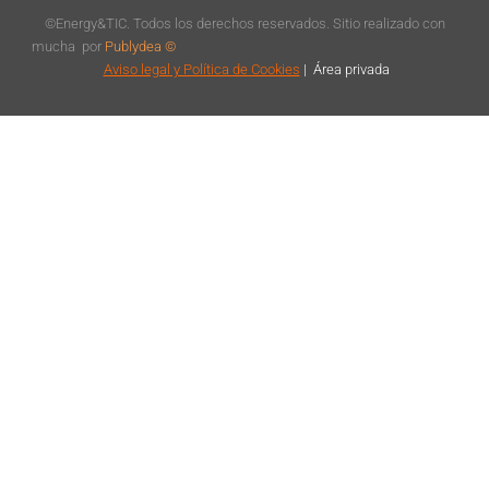
©Energy&TIC. Todos los derechos reservados. Sitio realizado con
mucha
por
Publydea ©
Aviso legal
y Política de Cookies
|
Á
rea privada