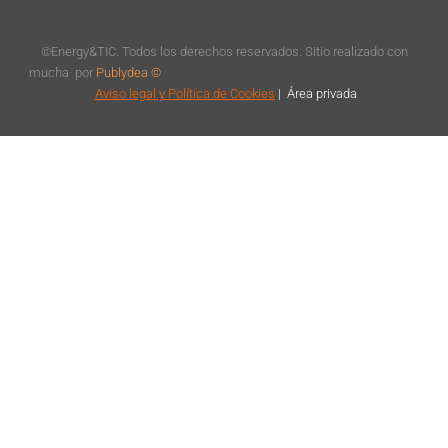
©Energy&TIC. Todos los derechos reservados. Sitio realizado con
mucha
por
Publydea ©
Aviso legal
y Política de Cookies
|
Á
rea privada