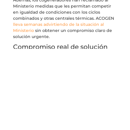
Ministerio medidas que les permitan competir
en igualdad de condiciones con los ciclos
combinados y otras centrales térmicas. ACOGEN
lleva semanas advirtiendo de la situación al
Ministerio
sin obtener un compromiso claro de
solución urgente.
Compromiso real de solución
El malestar empresarial no tiene precedentes y
se anuncian movilizaciones. Dos años de retrasos
injustificados e ilegales para actualizar las
retribuciones pendientes —2020, 2021 y la de
este 2022— obliga a producir a ciegas. ACOGEN y
cientos de empresas estudian pedir amparo a la
Comisión Europea y a los tribunales españoles.
La industria cogeneradora exige al MITERD
señales claras que aseguren que se cubrirán
costes y que no serán discriminados para
retomar la producción y seguir aportando
eficiencia y ahorros al sistema eléctrico, a las