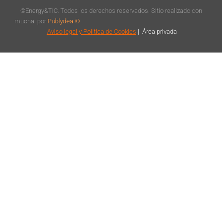
©Energy&TIC. Todos los derechos reservados. Sitio realizado con
mucha
por
Publydea ©
Aviso legal
y Política de Cookies
|
Á
rea privada