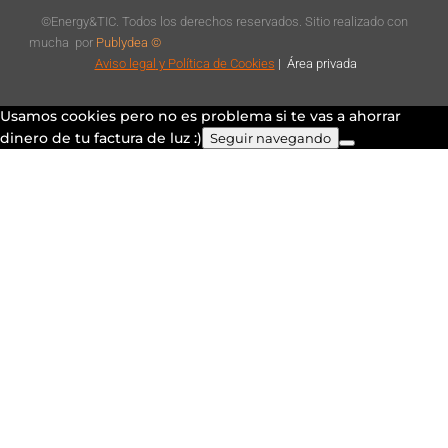
©Energy&TIC. Todos los derechos reservados. Sitio realizado con
mucha
por
Publydea ©
Aviso legal
y Política de Cookies
|
Á
rea privada
Usamos cookies pero no es problema si te vas a ahorrar
dinero de tu factura de luz :)
Seguir navegando