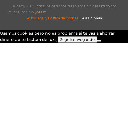
©Energy&TIC. Todos los derechos reservados. Sitio realizado con
mucha
por
Publydea ©
Aviso legal
y Política de Cookies
|
Á
rea privada
Usamos cookies pero no es problema si te vas a ahorrar
dinero de tu factura de luz :)
Seguir navegando