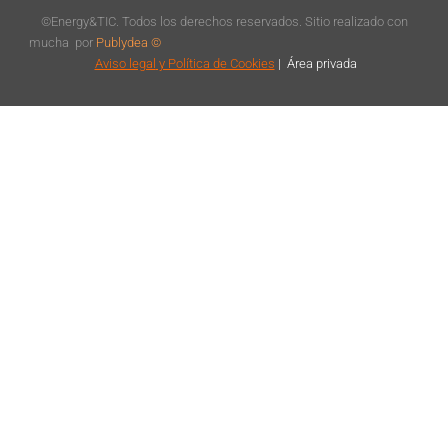
©Energy&TIC. Todos los derechos reservados. Sitio realizado con
mucha
por
Publydea ©
Aviso legal
y Política de Cookies
|
Á
rea privada