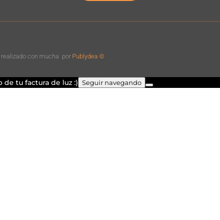
o realizado con mucha
por
Publydea ©
de tu factura de luz :)
Seguir navegando