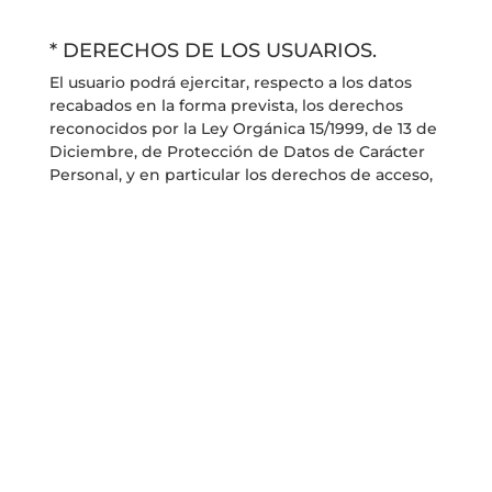
* DERECHOS DE LOS USUARIOS.
El usuario podrá ejercitar, respecto a los datos
recabados en la forma prevista, los derechos
reconocidos por la Ley Orgánica 15/1999, de 13 de
Diciembre, de Protección de Datos de Carácter
Personal, y en particular los derechos de acceso,
rectificación o cancelación de datos y oposición,
si resultase pertinente. Los derechos de
cancelación, oposición y revocación del
consentimiento para la cesión podrán ser
ejercitados por el usuario, y en su caso quien lo
represente, mediante solicitud remitida por
correo ordinario, firmada y acompañada de
fotocopia del D.N.I., a la dirección fiscal del titular
del sitio web, arriba indicada. El titular del sitio
web informa que los datos personales recabados,
cuando hayan dejado de ser necesarios o
pertinentes para la finalidad para la cual fueron
recogidos, serán cancelados conforme establece