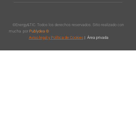
©Energy&TIC. Todos los derechos reservados. Sitio realizado con
mucha
por
Publydea ©
Aviso legal
y Política de Cookies
|
Á
rea privada