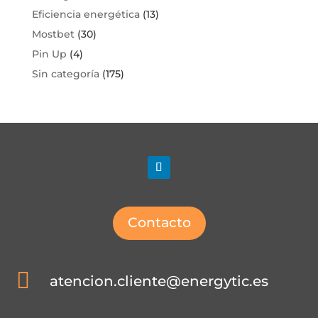
Eficiencia energética
(13)
Mostbet
(30)
Pin Up
(4)
Sin categoría
(175)
Contacto

atencion.cliente@energytic.es