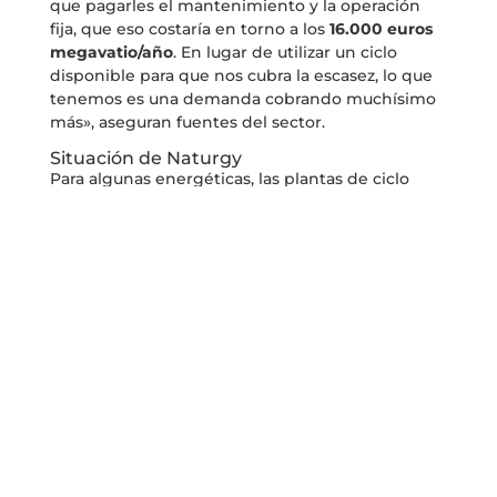
que pagarles el mantenimiento y la operación
fija, que eso costaría en torno a los
16.000 euros
megavatio/año
. En lugar de utilizar un ciclo
disponible para que nos cubra la escasez, lo que
tenemos es una demanda cobrando muchísimo
más», aseguran fuentes del sector.
Situación de Naturgy
Para algunas energéticas, las plantas de ciclo
combinado no son del todo rentables. Así, hace
unas semanas se conoció que Naturgy había
ganado una sentencia porque solicitó la
hibernación de varios ciclos combinados suyos
después de solicitarlo a la
Dirección General del
Ministerio
y a la
Secretaría del Estado
. El Tribunal
Supremo concluyó que la legislación española
entiende que el doble silencio es positivo y
permitió el cierre temporal de las plantas. No
obstante, rechazó que tuviese que ser
indemnizada.
El pasado mes de septiembre se activó por
primera vez -y única- el servicio de respuesta