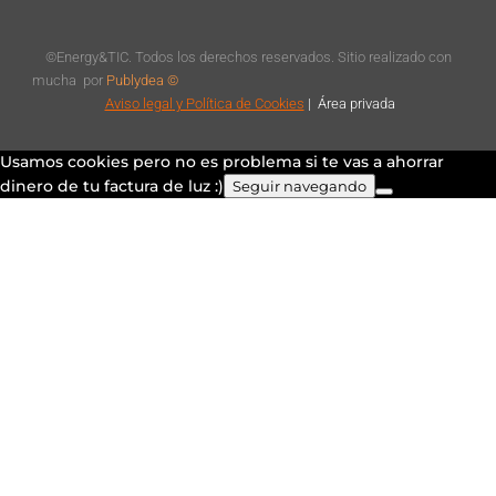
©Energy&TIC. Todos los derechos reservados. Sitio realizado con
mucha
por
Publydea ©
Aviso legal
y Política de Cookies
|
Á
rea privada
Usamos cookies pero no es problema si te vas a ahorrar
dinero de tu factura de luz :)
Seguir navegando