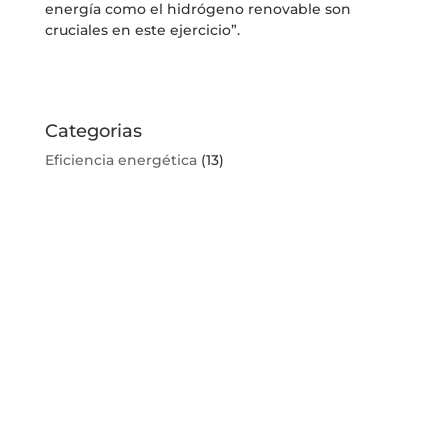
energía como el hidrógeno renovable son
cruciales en este ejercicio”.
Categorias
Eficiencia energética
(13)
Mostbet
(30)
Pin Up
(4)
Sin categoría
(175)