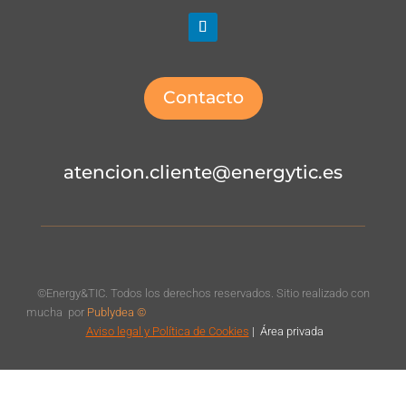
Contacto
atencion.cliente@energytic.es
©Energy&TIC. Todos los derechos reservados. Sitio realizado con
mucha
por
Publydea ©
Aviso legal
y Política de Cookies
|
Á
rea privada