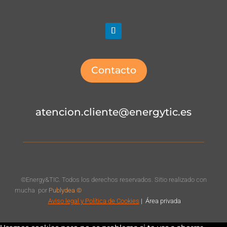
Contacto
atencion.cliente@energytic.es
©Energy&TIC. Todos los derechos reservados. Sitio realizado con
mucha
por
Publydea ©
Aviso legal
y Política de Cookies
|
Á
rea privada