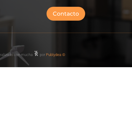
Contacto
 realizado con mucha
por
Publydea ©