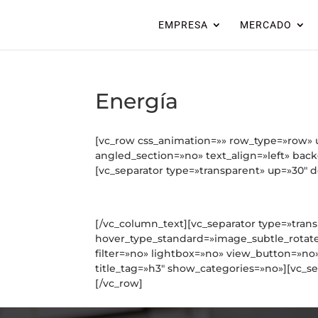
EMPRESA
MERCADO
Energía
[vc_row css_animation=»» row_type=»row» u
angled_section=»no» text_align=»left» ba
[vc_separator type=»transparent» up=»30″ 
[/vc_column_text][vc_separator type=»trans
hover_type_standard=»image_subtle_rotat
filter=»no» lightbox=»no» view_button=»n
title_tag=»h3″ show_categories=»no»][vc_s
[/vc_row]