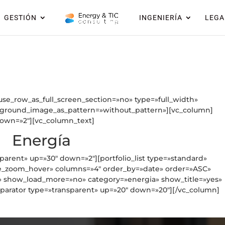
GESTIÓN
INGENIERÍA
LEGA
se_row_as_full_screen_section=»no» type=»full_width»
ckground_image_as_pattern=»without_pattern»][vc_column]
down=»2″][vc_column_text]
Energía
parent» up=»30″ down=»2″][portfolio_list type=»standard»
e_zoom_hover» columns=»4″ order_by=»date» order=»ASC»
o» show_load_more=»no» category=»energia» show_title=»yes»
eparator type=»transparent» up=»20″ down=»20″][/vc_column]