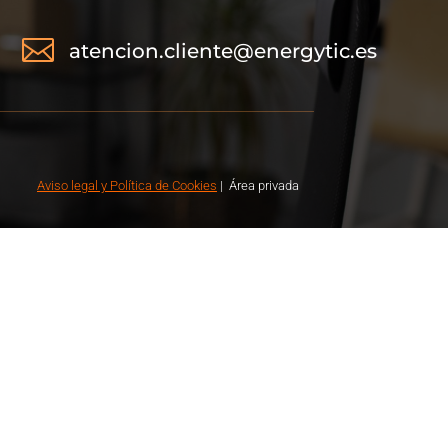

atencion.cliente@energytic.es
Aviso legal
y Política de Cookies
|
Á
rea privada