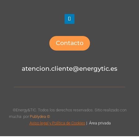
Contacto
atencion.cliente@energytic.es
©Energy&TIC. Todos los derechos reservados. Sitio realizado con
mucha
por
Publydea ©
Aviso legal
y Política de Cookies
|
Á
rea privada