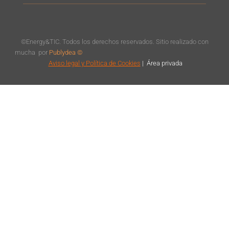
©Energy&TIC. Todos los derechos reservados. Sitio realizado con
mucha
por
Publydea ©
Aviso legal
y Política de Cookies
|
Á
rea privada