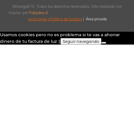
©Energy&TIC. Todos los derechos reservados. Sitio realizado con
mucha
por
Publydea ©
Aviso legal
y Política de Cookies
|
Á
rea privada
Usamos cookies pero no es problema si te vas a ahorrar
dinero de tu factura de luz :)
Seguir navegando