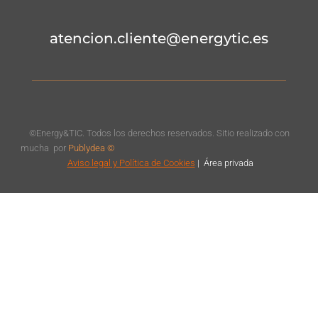
atencion.cliente@energytic.es
©Energy&TIC. Todos los derechos reservados. Sitio realizado con
mucha
por
Publydea ©
Aviso legal
y Política de Cookies
|
Á
rea privada