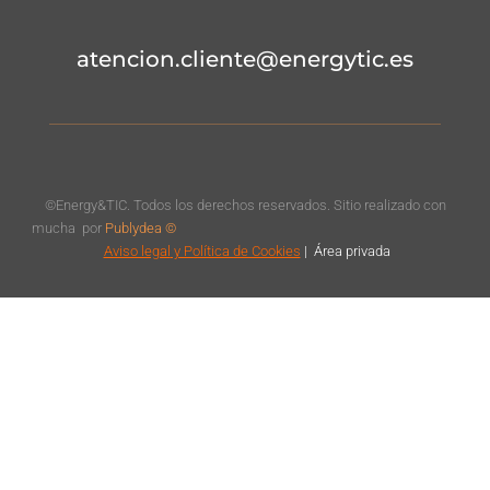
atencion.cliente@energytic.es
©Energy&TIC. Todos los derechos reservados. Sitio realizado con
mucha
por
Publydea ©
Aviso legal
y Política de Cookies
|
Á
rea privada