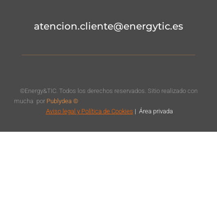
atencion.cliente@energytic.es
©Energy&TIC. Todos los derechos reservados. Sitio realizado con
mucha
por
Publydea ©
Aviso legal
y Política de Cookies
|
Á
rea privada