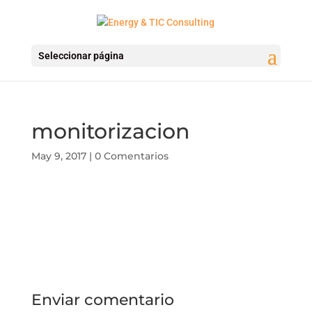
Seleccionar página
monitorizacion
May 9, 2017
|
0 Comentarios
Enviar comentario